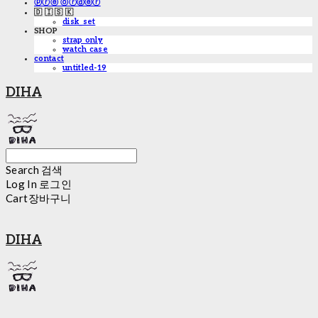
ⓟⓡⓔ ⓞⓡⓓⓔⓡ
🇩 🇮 🇸 🇰
disk_set
SHOP
strap only
watch case
contact
untitled-19
DIHA
Search
검색
Log In
로그인
Cart
장바구니
DIHA