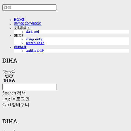
HOME
ⓟⓡⓔ ⓞⓡⓓⓔⓡ
🇩 🇮 🇸 🇰
disk_set
SHOP
strap only
watch case
contact
untitled-19
DIHA
Search
검색
Log In
로그인
Cart
장바구니
DIHA