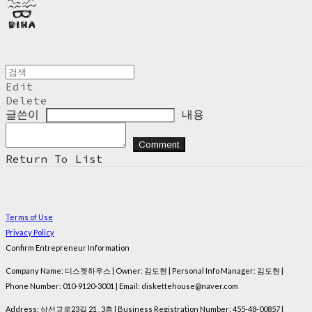
Edit
Delete
글쓴이
내용
Comment
Return To List
Terms of Use
Privacy Policy
Confirm Entrepreneur Information
Company Name: 디스켓하우스 | Owner: 김도현 | Personal Info Manager: 김도현 |
Phone Number: 010-9120-3001 | Email: diskettehouse@naver.com
Address: 삼선교로23길 21 , 3층 | Business Registration Number:
455-48-00857
|