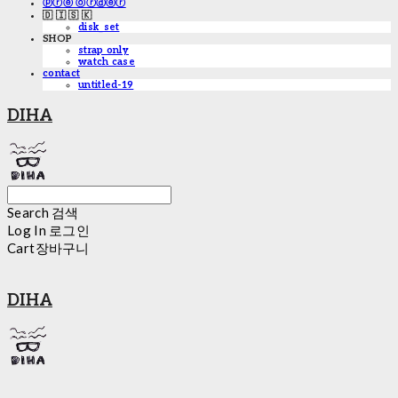
ⓟⓡⓔ ⓞⓡⓓⓔⓡ
🇩 🇮 🇸 🇰
disk_set
SHOP
strap only
watch case
contact
untitled-19
DIHA
Search
검색
Log In
로그인
Cart
장바구니
DIHA