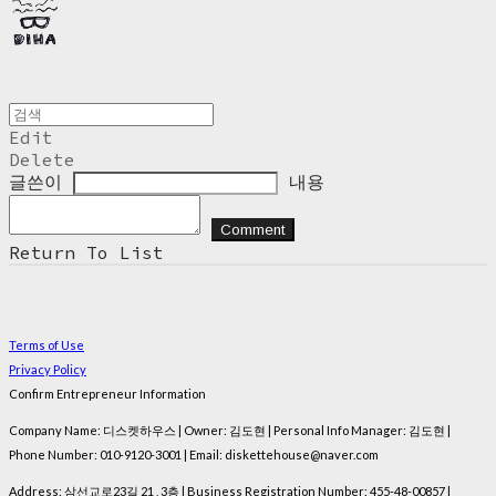
Edit
Delete
글쓴이
내용
Comment
Return To List
Terms of Use
Privacy Policy
Confirm Entrepreneur Information
Company Name: 디스켓하우스 | Owner: 김도현 | Personal Info Manager: 김도현 |
Phone Number: 010-9120-3001 | Email: diskettehouse@naver.com
Address: 삼선교로23길 21 , 3층 | Business Registration Number:
455-48-00857
|