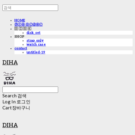
HOME
ⓟⓡⓔ ⓞⓡⓓⓔⓡ
🇩 🇮 🇸 🇰
disk_set
SHOP
strap only
watch case
contact
untitled-19
DIHA
Search
검색
Log In
로그인
Cart
장바구니
DIHA