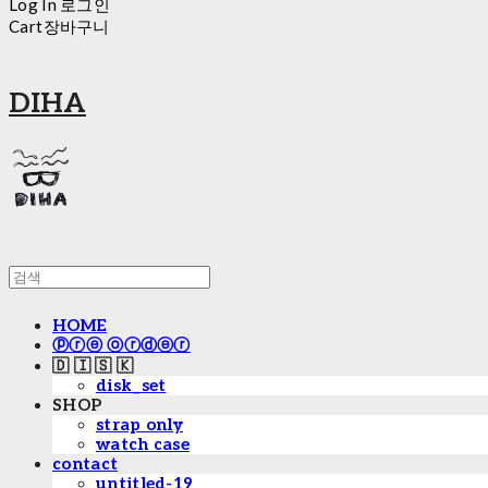
Log In
로그인
Cart
장바구니
DIHA
HOME
ⓟⓡⓔ ⓞⓡⓓⓔⓡ
🇩 🇮 🇸 🇰
disk_set
SHOP
strap only
watch case
contact
untitled-19