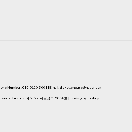
e Number: 010-9120-3001 | Email: diskettehouse@naver.com
usiness License:
제 2022-서울성북-2004 호
| Hosting by sixshop