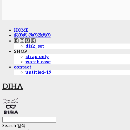
HOME
ⓟⓡⓔ ⓞⓡⓓⓔⓡ
🇩 🇮 🇸 🇰
disk_set
SHOP
strap only
watch case
contact
untitled-19
DIHA
Search
검색