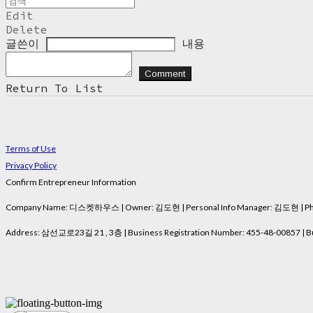
Edit
Delete
글쓴이
내용
Comment
Return To List
Terms of Use
Privacy Policy
Confirm Entrepreneur Information
Company Name: 디스켓하우스 | Owner: 김도현 | Personal Info Manager: 김도현 | Phon
Address: 삼선교로23길 21 , 3층 | Business Registration Number:
455-48-00857
| B