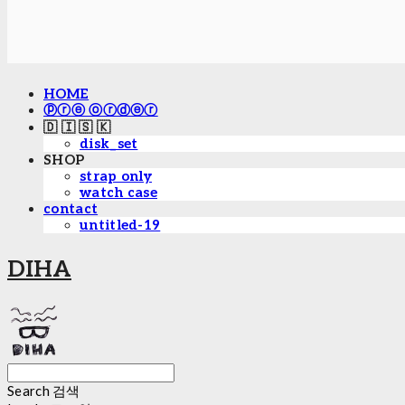
HOME
ⓟⓡⓔ ⓞⓡⓓⓔⓡ
🇩 🇮 🇸 🇰
disk_set
SHOP
strap only
watch case
contact
untitled-19
DIHA
Search
검색