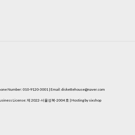
e Number: 010-9120-3001 | Email: diskettehouse@naver.com
usiness License:
제 2022-서울성북-2004 호
| Hosting by sixshop