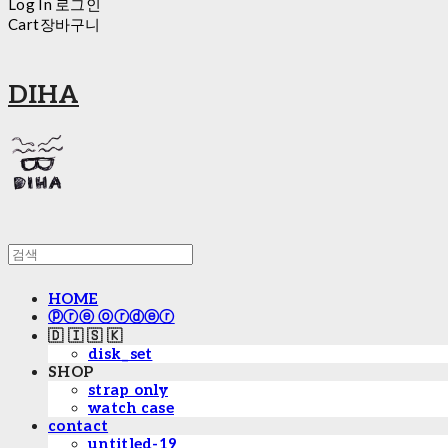
Log In
로그인
Cart
장바구니
DIHA
HOME
ⓟⓡⓔ ⓞⓡⓓⓔⓡ
🇩 🇮 🇸 🇰
disk_set
SHOP
strap only
watch case
contact
untitled-19