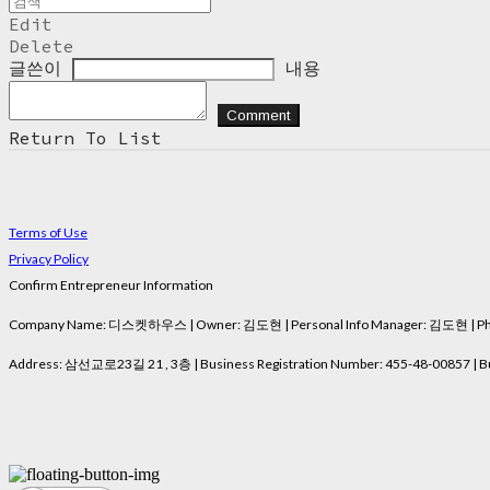
Edit
Delete
글쓴이
내용
Comment
Return To List
Terms of Use
Privacy Policy
Confirm Entrepreneur Information
Company Name: 디스켓하우스 | Owner: 김도현 | Personal Info Manager: 김도현 | Phon
Address: 삼선교로23길 21 , 3층 | Business Registration Number:
455-48-00857
| B