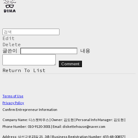
Edit
Delete
글쓴이
내용
Comment
Return To List
Terms of Use
Privacy Policy
Confirm Entrepreneur Information
Company Name: 디스켓하우스 | Owner: 김도현 | Personal Info Manager: 김도현 |
Phone Number: 010-9120-3001 | Email: diskettehouse@naver.com
Address: 삼선교로23길 21 , 3층 | Business Registration Number:
455-48-00857
|