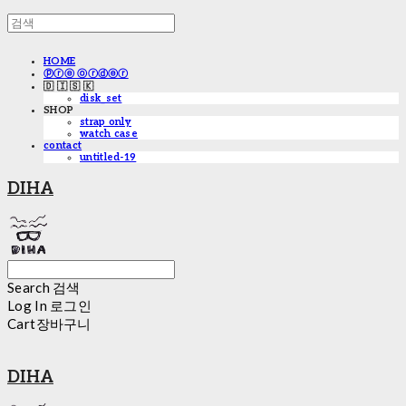
HOME
ⓟⓡⓔ ⓞⓡⓓⓔⓡ
🇩 🇮 🇸 🇰
disk_set
SHOP
strap only
watch case
contact
untitled-19
DIHA
Search
검색
Log In
로그인
Cart
장바구니
DIHA