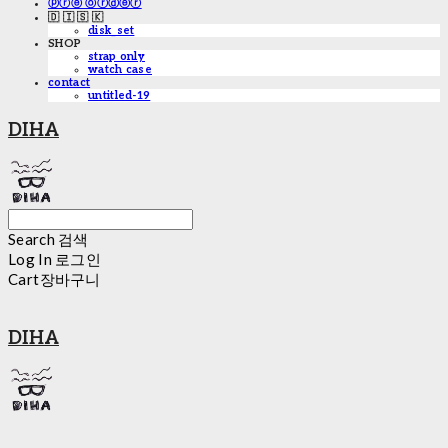
ⓟⓡⓔ ⓞⓡⓓⓔⓡ
🇩 🇮 🇸 🇰
disk_set
SHOP
strap only
watch case
contact
untitled-19
DIHA
Search
검색
Log In
로그인
Cart
장바구니
DIHA