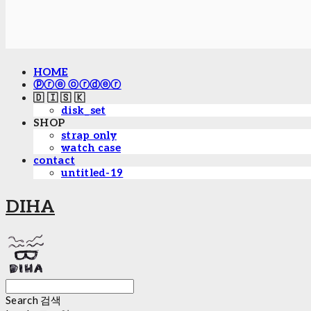
HOME
ⓟⓡⓔ ⓞⓡⓓⓔⓡ
🇩 🇮 🇸 🇰
disk_set
SHOP
strap only
watch case
contact
untitled-19
DIHA
Search
검색