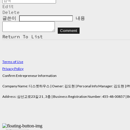
Edit
Delete
글쓴이
내용
Comment
Return To List
Terms of Use
Privacy Policy
Confirm Entrepreneur Information
Company Name: 디스켓하우스 | Owner: 김도현 | Personal Info Manager: 김도현 | Phon
Address: 삼선교로23길 21 , 3층 | Business Registration Number:
455-48-00857
| B