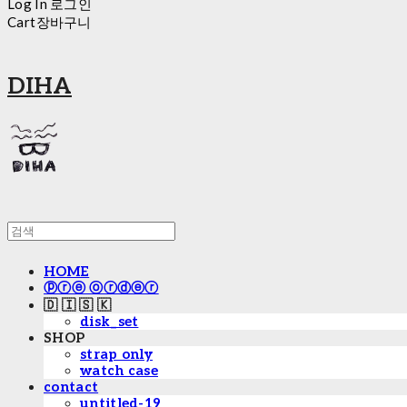
Log In
로그인
Cart
장바구니
DIHA
HOME
ⓟⓡⓔ ⓞⓡⓓⓔⓡ
🇩 🇮 🇸 🇰
disk_set
SHOP
strap only
watch case
contact
untitled-19