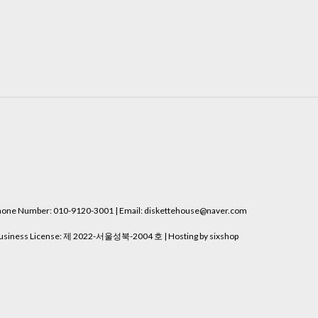
e Number: 010-9120-3001 | Email: diskettehouse@naver.com
usiness License:
제 2022-서울성북-2004 호
| Hosting by sixshop