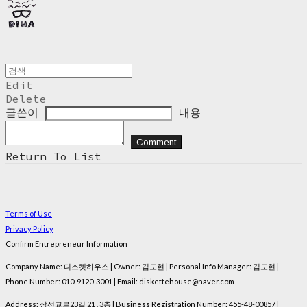
Edit
Delete
글쓴이
내용
Comment
Return To List
Terms of Use
Privacy Policy
Confirm Entrepreneur Information
Company Name: 디스켓하우스 | Owner: 김도현 | Personal Info Manager: 김도현 |
Phone Number: 010-9120-3001 | Email: diskettehouse@naver.com
Address: 삼선교로23길 21 , 3층 | Business Registration Number:
455-48-00857
|