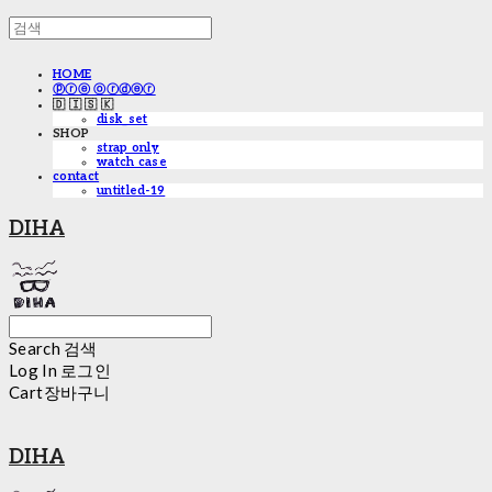
HOME
ⓟⓡⓔ ⓞⓡⓓⓔⓡ
🇩 🇮 🇸 🇰
disk_set
SHOP
strap only
watch case
contact
untitled-19
DIHA
Search
검색
Log In
로그인
Cart
장바구니
DIHA