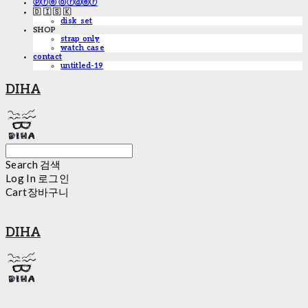
ⓟⓡⓔ ⓞⓡⓓⓔⓡ
🇩 🇮 🇸 🇰
disk_set
SHOP
strap only
watch case
contact
untitled-19
DIHA
Search
검색
Log In
로그인
Cart
장바구니
DIHA