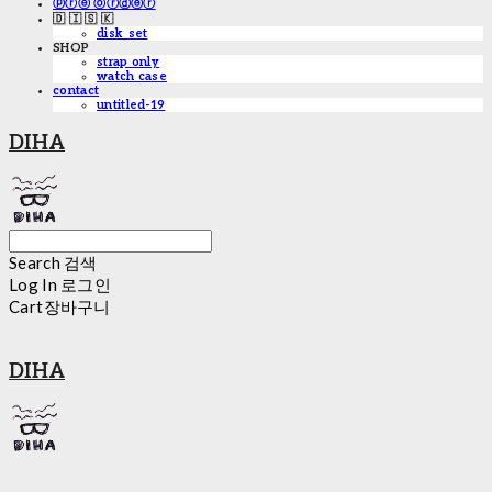
ⓟⓡⓔ ⓞⓡⓓⓔⓡ
🇩 🇮 🇸 🇰
disk_set
SHOP
strap only
watch case
contact
untitled-19
DIHA
Search
검색
Log In
로그인
Cart
장바구니
DIHA