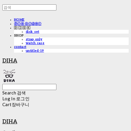
HOME
ⓟⓡⓔ ⓞⓡⓓⓔⓡ
🇩 🇮 🇸 🇰
disk_set
SHOP
strap only
watch case
contact
untitled-19
DIHA
Search
검색
Log In
로그인
Cart
장바구니
DIHA