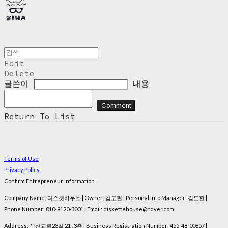
Edit
Delete
글쓴이
내용
Comment
Return To List
Terms of Use
Privacy Policy
Confirm Entrepreneur Information
Company Name: 디스켓하우스 | Owner: 김도현 | Personal Info Manager: 김도현 |
Phone Number: 010-9120-3001 | Email: diskettehouse@naver.com
Address: 삼선교로23길 21 , 3층 | Business Registration Number:
455-48-00857
|