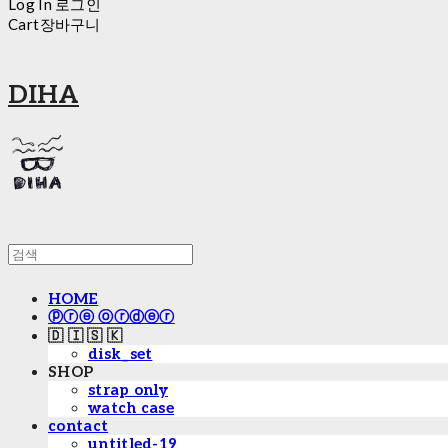
Log In
로그인
Cart
장바구니
DIHA
HOME
ⓟⓡⓔ ⓞⓡⓓⓔⓡ
🇩 🇮 🇸 🇰
disk_set
SHOP
strap only
watch case
contact
untitled-19