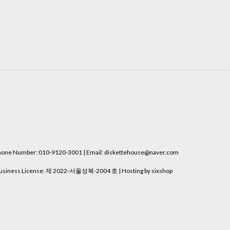
e Number: 010-9120-3001 | Email: diskettehouse@naver.com
usiness License:
제 2022-서울성북-2004 호
| Hosting by sixshop