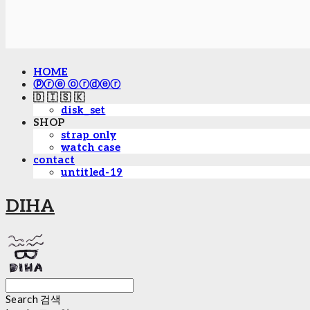
HOME
ⓟⓡⓔ ⓞⓡⓓⓔⓡ
🇩 🇮 🇸 🇰
disk_set
SHOP
strap only
watch case
contact
untitled-19
DIHA
Search
검색