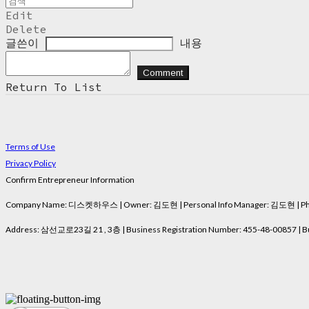
Edit
Delete
글쓴이
내용
Comment
Return To List
Terms of Use
Privacy Policy
Confirm Entrepreneur Information
Company Name: 디스켓하우스 | Owner: 김도현 | Personal Info Manager: 김도현 | Phon
Address: 삼선교로23길 21 , 3층 | Business Registration Number:
455-48-00857
| B