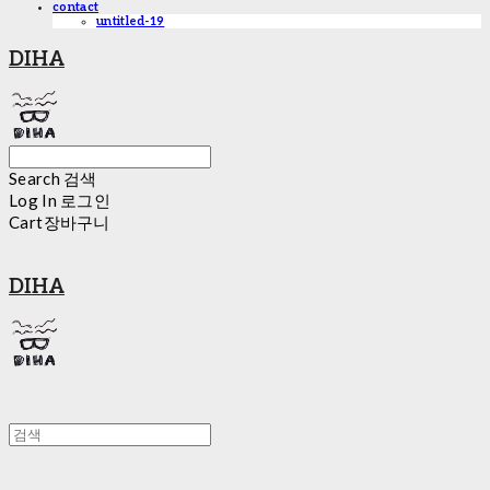
contact
untitled-19
DIHA
Search
검색
Log In
로그인
Cart
장바구니
DIHA