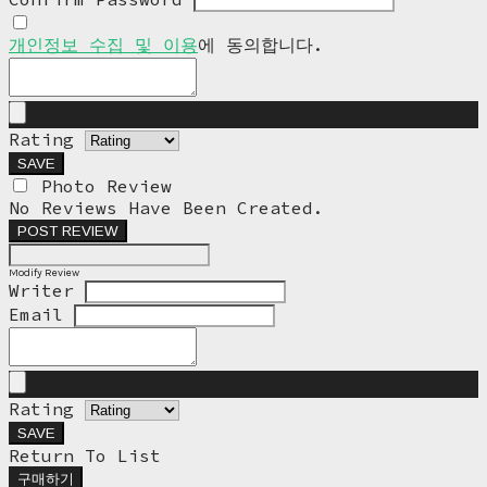
개인정보 수집 및 이용
에 동의합니다.
Rating
SAVE
Photo Review
No Reviews Have Been Created.
POST REVIEW
Modify Review
Writer
Email
Rating
SAVE
Return To List
구매하기