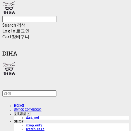
Search
검색
Log In
로그인
Cart
장바구니
DIHA
HOME
ⓟⓡⓔ ⓞⓡⓓⓔⓡ
🇩 🇮 🇸 🇰
disk_set
SHOP
strap only
watch case