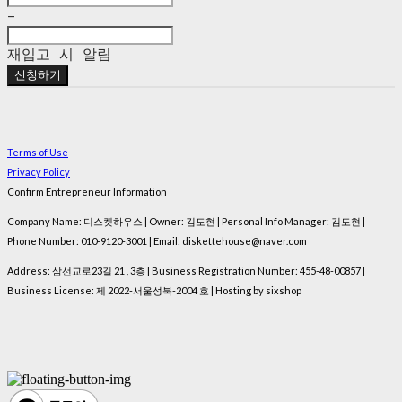
-
재입고 시 알림
신청하기
Terms of Use
Privacy Policy
Confirm Entrepreneur Information
Company Name: 디스켓하우스 | Owner: 김도현 | Personal Info Manager: 김도현 |
Phone Number: 010-9120-3001 | Email: diskettehouse@naver.com
Address: 삼선교로23길 21 , 3층 | Business Registration Number:
455-48-00857
|
Business License:
제 2022-서울성북-2004 호
| Hosting by sixshop