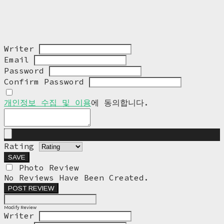
Writer
Email
Password
Confirm Password
개인정보 수집 및 이용
에 동의합니다.
Rating
SAVE
Photo Review
No Reviews Have Been Created.
POST REVIEW
Modify Review
Writer