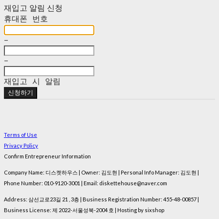
재입고 알림 신청
휴대폰 번호
-
-
재입고 시 알림
신청하기
Terms of Use
Privacy Policy
Confirm Entrepreneur Information
Company Name: 디스켓하우스 | Owner: 김도현 | Personal Info Manager: 김도현 |
Phone Number: 010-9120-3001 | Email: diskettehouse@naver.com
Address: 삼선교로23길 21 , 3층 | Business Registration Number:
455-48-00857
|
Business License:
제 2022-서울성북-2004 호
| Hosting by sixshop