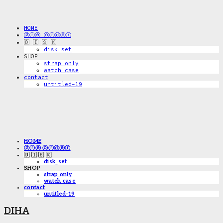
HOME
ⓟⓡⓔ ⓞⓡⓓⓔⓡ
🇩 🇮 🇸 🇰
disk_set
SHOP
strap only
watch case
contact
untitled-19
HOME
ⓟⓡⓔ ⓞⓡⓓⓔⓡ
🇩 🇮 🇸 🇰
disk_set
SHOP
strap only
watch case
contact
untitled-19
DIHA