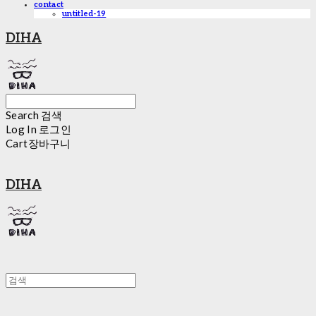
contact
untitled-19
DIHA
Search
검색
Log In
로그인
Cart
장바구니
DIHA