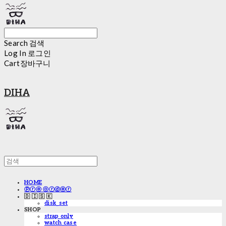
Search
검색
Log In
로그인
Cart
장바구니
DIHA
HOME
ⓟⓡⓔ ⓞⓡⓓⓔⓡ
🇩 🇮 🇸 🇰
disk_set
SHOP
strap only
watch case