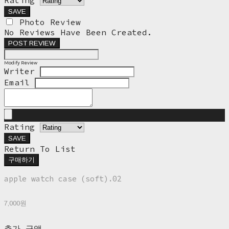
Rating
SAVE
Photo Review
No Reviews Have Been Created.
POST REVIEW
Modify Review
Writer
Email
Rating
SAVE
Return To List
구매하기
apple watch case (soft).02
7,000원
추가 금액