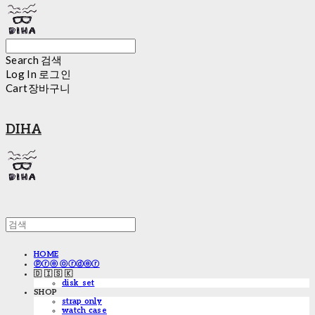
Search
검색
Log In
로그인
Cart
장바구니
DIHA
HOME
ⓟⓡⓔ ⓞⓡⓓⓔⓡ
🇩 🇮 🇸 🇰
disk_set
SHOP
strap only
watch case