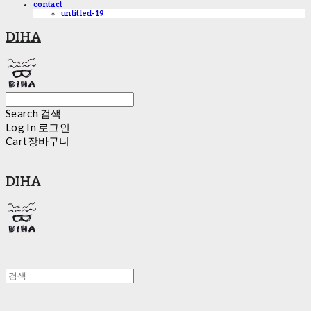
contact
untitled-19
DIHA
Search
검색
Log In
로그인
Cart
장바구니
DIHA