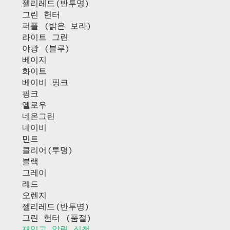
젤리레드(반투명)
그린 헌터
퍼플 (밝은 보라)
라이트 그린
야광 (블루)
베이지
화이트
베이비 핑크
핑크
옐로우
네온그린
네이비
민트
클리어(투명)
블랙
그레이
레드
오렌지
젤리레드(반투명)
그린 헌터 (품절)
재입고 알림 신청