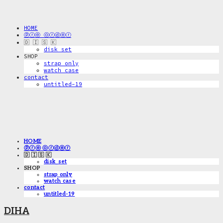
HOME
ⓟⓡⓔ ⓞⓡⓓⓔⓡ
🇩 🇮 🇸 🇰
disk_set
SHOP
strap only
watch case
contact
untitled-19
HOME
ⓟⓡⓔ ⓞⓡⓓⓔⓡ
🇩 🇮 🇸 🇰
disk_set
SHOP
strap only
watch case
contact
untitled-19
DIHA