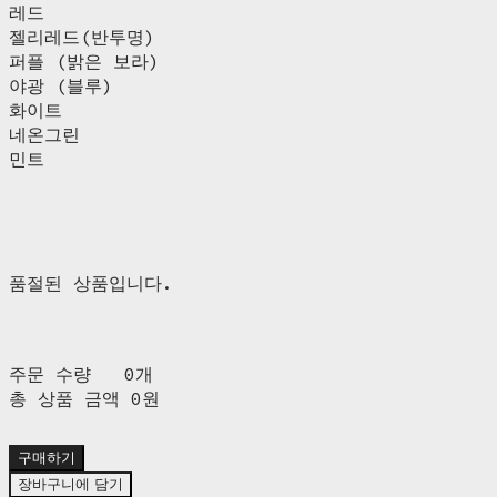
레드
젤리레드(반투명)
퍼플 (밝은 보라)
야광 (블루)
화이트
네온그린
민트
품절된 상품입니다.
주문 수량
0개
총 상품 금액
0원
구매하기
장바구니에 담기