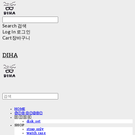
Search
검색
Log In
로그인
Cart
장바구니
DIHA
HOME
ⓟⓡⓔ ⓞⓡⓓⓔⓡ
🇩 🇮 🇸 🇰
disk_set
SHOP
strap only
watch case