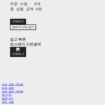
주문 수량
0개
총 상품 금액
0원
구매하기
장바구니에 담기
쉽고 빠른
토스페이 간편결제
구매하기
상세 설명 머리글
상세 설명
상세 설명 바닥글
후기(0)
질문(10)
관련 상품