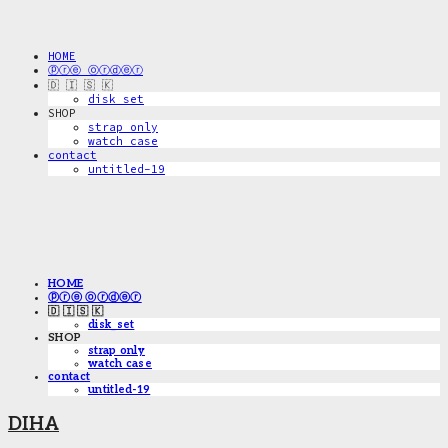
HOME
ⓟⓡⓔ ⓞⓡⓓⓔⓡ
🇩 🇮 🇸 🇰
disk_set
SHOP
strap only
watch case
contact
untitled-19
HOME
ⓟⓡⓔ ⓞⓡⓓⓔⓡ
🇩 🇮 🇸 🇰
disk_set
SHOP
strap only
watch case
contact
untitled-19
DIHA