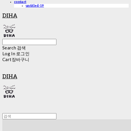
contact
untitled-19
DIHA
Search
검색
Log In
로그인
Cart
장바구니
DIHA