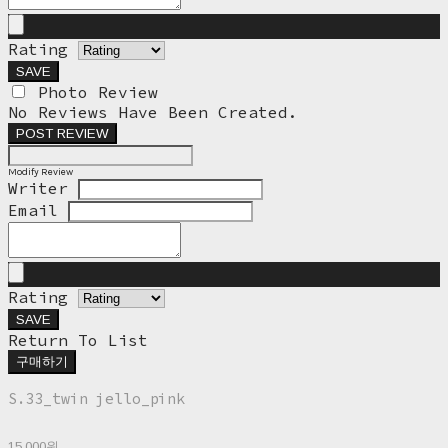
Rating
SAVE
Photo Review
No Reviews Have Been Created.
POST REVIEW
Modify Review
Writer
Email
Rating
SAVE
Return To List
구매하기
S.33_twin jello_pink
15,000원