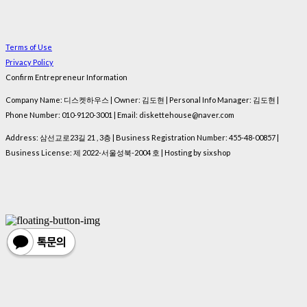
Terms of Use
Privacy Policy
Confirm Entrepreneur Information
Company Name: 디스켓하우스 | Owner: 김도현 | Personal Info Manager: 김도현 |
Phone Number: 010-9120-3001 | Email: diskettehouse@naver.com
Address: 삼선교로23길 21 , 3층 | Business Registration Number:
455-48-00857
|
Business License:
제 2022-서울성북-2004 호
| Hosting by sixshop