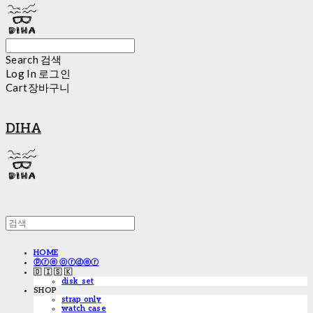
Search
검색
Log In
로그인
Cart
장바구니
DIHA
HOME
ⓟⓡⓔ ⓞⓡⓓⓔⓡ
🇩 🇮 🇸 🇰
disk_set
SHOP
strap only
watch case