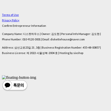
Terms of Use
Privacy Policy
Confirm Entrepreneur Information
Company Name: 디스켓하우스 | Owner: 김도현 | Personal Info Manager: 김도현 |
Phone Number: 010-9120-3001 | Email: diskettehouse@naver.com
Address: 삼선교로23길 21 , 3층 | Business Registration Number:
455-48-00857
|
Business License:
제 2022-서울성북-2004 호
| Hosting by sixshop