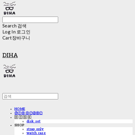
Search
검색
Log In
로그인
Cart
장바구니
DIHA
HOME
ⓟⓡⓔ ⓞⓡⓓⓔⓡ
🇩 🇮 🇸 🇰
disk_set
SHOP
strap only
watch case