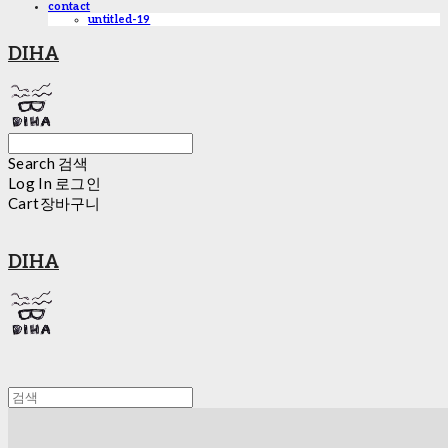
contact
untitled-19
DIHA
Search
검색
Log In
로그인
Cart
장바구니
DIHA