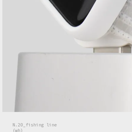
N.20_fishing line
(wh)