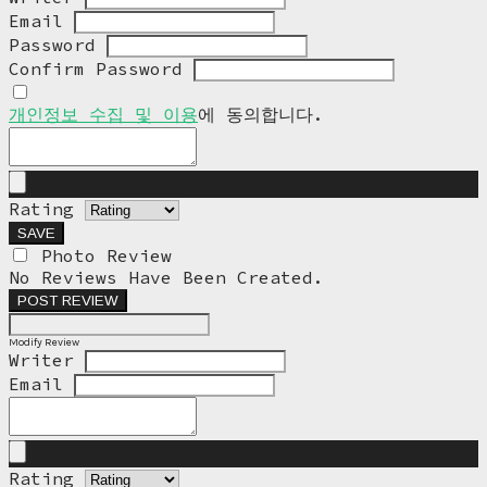
Email
Password
Confirm Password
개인정보 수집 및 이용
에 동의합니다.
Rating
SAVE
Photo Review
No Reviews Have Been Created.
POST REVIEW
Modify Review
Writer
Email
Rating