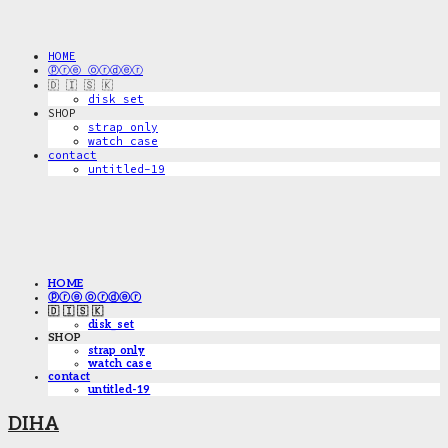
HOME
ⓟⓡⓔ ⓞⓡⓓⓔⓡ
🇩 🇮 🇸 🇰
disk_set
SHOP
strap only
watch case
contact
untitled-19
HOME
ⓟⓡⓔ ⓞⓡⓓⓔⓡ
🇩 🇮 🇸 🇰
disk_set
SHOP
strap only
watch case
contact
untitled-19
DIHA