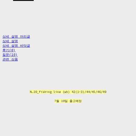
상세 설명 머리글
상세 설명
상세 설명 바닥글
후기(0)
질문(10)
관련 상품
N.20_fishing line (wh) 42(1-3)/44/45/46/49
7월 10일 출고예정