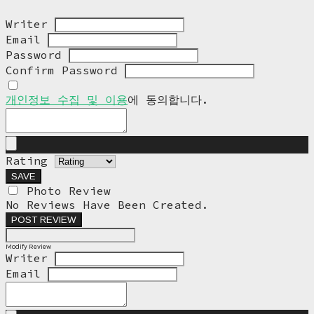
Writer
Email
Password
Confirm Password
개인정보 수집 및 이용
에 동의합니다.
Rating
SAVE
Photo Review
No Reviews Have Been Created.
POST REVIEW
Modify Review
Writer
Email