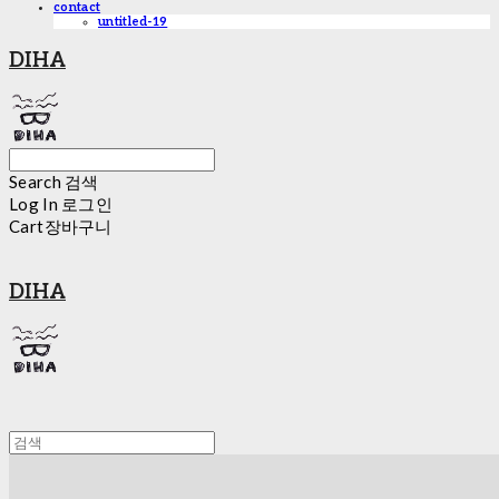
contact
untitled-19
DIHA
Search
검색
Log In
로그인
Cart
장바구니
DIHA