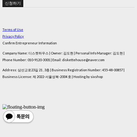
신청하기
Terms of Use
Privacy Policy
Confirm Entrepreneur Information
Company Name: 디스켓하우스 | Owner: 김도현 | Personal Info Manager: 김도현 |
Phone Number: 010-9120-3001 | Email: diskettehouse@naver.com
Address: 삼선교로23길 21 , 3층 | Business Registration Number:
455-48-00857
|
Business License:
제 2022-서울성북-2004 호
| Hosting by sixshop