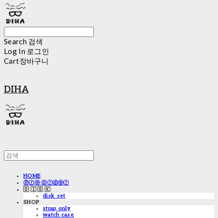
Search
검색
Log In
로그인
Cart
장바구니
DIHA
HOME
ⓟⓡⓔ ⓞⓡⓓⓔⓡ
🇩 🇮 🇸 🇰
disk_set
SHOP
strap only
watch case