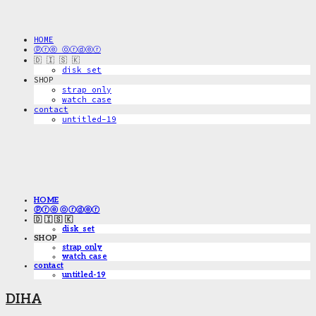
HOME
ⓟⓡⓔ ⓞⓡⓓⓔⓡ
🇩 🇮 🇸 🇰
disk_set
SHOP
strap only
watch case
contact
untitled-19
HOME
ⓟⓡⓔ ⓞⓡⓓⓔⓡ
🇩 🇮 🇸 🇰
disk_set
SHOP
strap only
watch case
contact
untitled-19
DIHA