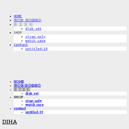
HOME
ⓟⓡⓔ ⓞⓡⓓⓔⓡ
🇩 🇮 🇸 🇰
disk_set
SHOP
strap only
watch case
contact
untitled-19
HOME
ⓟⓡⓔ ⓞⓡⓓⓔⓡ
🇩 🇮 🇸 🇰
disk_set
SHOP
strap only
watch case
contact
untitled-19
DIHA