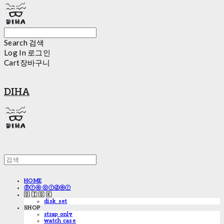
Search
검색
Log In
로그인
Cart
장바구니
DIHA
HOME
ⓟⓡⓔ ⓞⓡⓓⓔⓡ
🇩 🇮 🇸 🇰
disk_set
SHOP
strap only
watch case