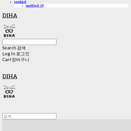
contact
untitled-19
DIHA
Search
검색
Log In
로그인
Cart
장바구니
DIHA