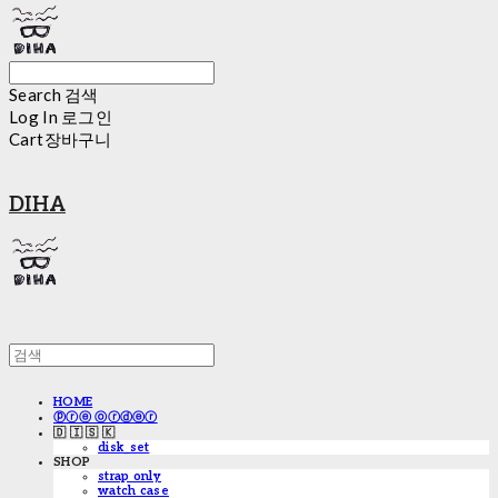
Search
검색
Log In
로그인
Cart
장바구니
DIHA
HOME
ⓟⓡⓔ ⓞⓡⓓⓔⓡ
🇩 🇮 🇸 🇰
disk_set
SHOP
strap only
watch case