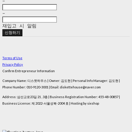
-
-
재입고 시 알림
신청하기
Terms of Use
Privacy Policy
Confirm Entrepreneur Information
Company Name: 디스켓하우스 | Owner: 김도현 | Personal Info Manager: 김도현 |
Phone Number: 010-9120-3001 | Email: diskettehouse@naver.com
Address: 삼선교로23길 21 , 3층 | Business Registration Number:
455-48-00857
|
Business License:
제 2022-서울성북-2004 호
| Hosting by sixshop