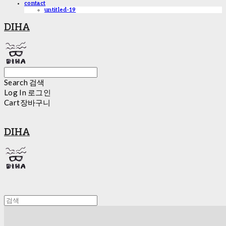
contact
untitled-19
DIHA
Search
검색
Log In
로그인
Cart
장바구니
DIHA