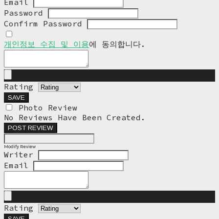
Email
Password
Confirm Password
개인정보 수집 및 이용
에 동의합니다.
Rating
SAVE
Photo Review
No Reviews Have Been Created.
POST REVIEW
Modify Review
Writer
Email
Rating
SAVE