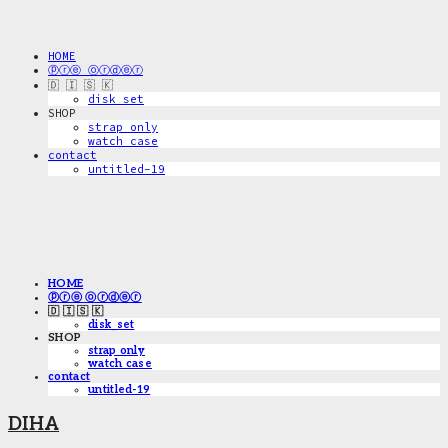
HOME
ⓟⓡⓔ ⓞⓡⓓⓔⓡ
🇩 🇮 🇸 🇰
disk_set
SHOP
strap only
watch case
contact
untitled-19
HOME
ⓟⓡⓔ ⓞⓡⓓⓔⓡ
🇩 🇮 🇸 🇰
disk_set
SHOP
strap only
watch case
contact
untitled-19
DIHA